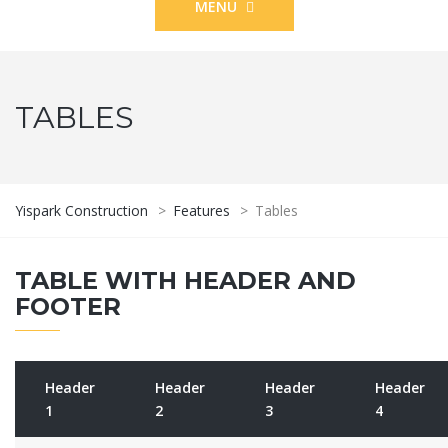
MENU
TABLES
Yispark Construction
>
Features
>
Tables
TABLE WITH HEADER AND
FOOTER
Header
Header
Header
Header
1
2
3
4