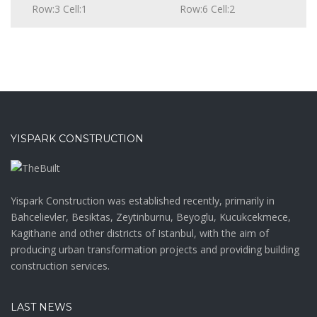
Row:3 Cell:1
Row:6 Cell:2
YISPARK CONSTRUCTION
Yispark Construction was established recently, primarily in
Bahcelievler, Besiktas, Zeytinburnu, Beyoglu, Kucukcekmece,
Kagithane and other districts of Istanbul, with the aim of
producing urban transformation projects and providing building
construction services.
LAST NEWS